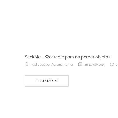
SeekMe – Wearable para no perder objetos
Publicado por Adriana Ramos
En 11/06/2019
0
READ MORE