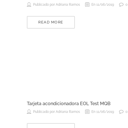
Publicado por Adriana Ramos
En 11/06/2019
0
READ MORE
Tarjeta acondicionadora EOL Test MQB
Publicado por Adriana Ramos
En 11/06/2019
0