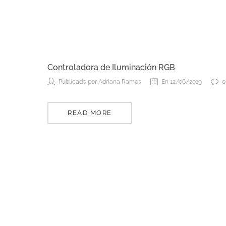
Controladora de Iluminación RGB
Publicado por Adriana Ramos
En 12/06/2019
0
READ MORE