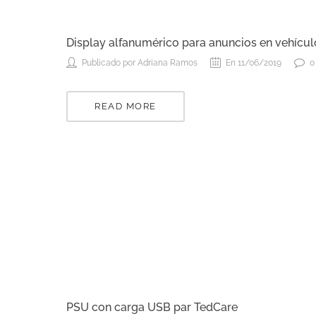
Display alfanumérico para anuncios en vehícul
Publicado por Adriana Ramos
En 11/06/2019
0
READ MORE
PSU con carga USB par TedCare