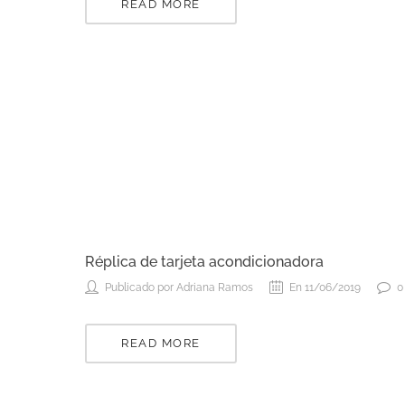
READ MORE
Réplica de tarjeta acondicionadora
Publicado por Adriana Ramos
En 11/06/2019
0
READ MORE