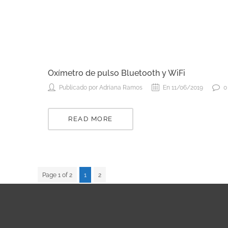
Oxímetro de pulso Bluetooth y WiFi
Publicado por Adriana Ramos
En 11/06/2019
0
READ MORE
Page 1 of 2
1
2