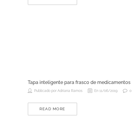
Tapa inteligente para frasco de medicamentos
Publicado por Adriana Ramos
En 11/06/2019
0
READ MORE