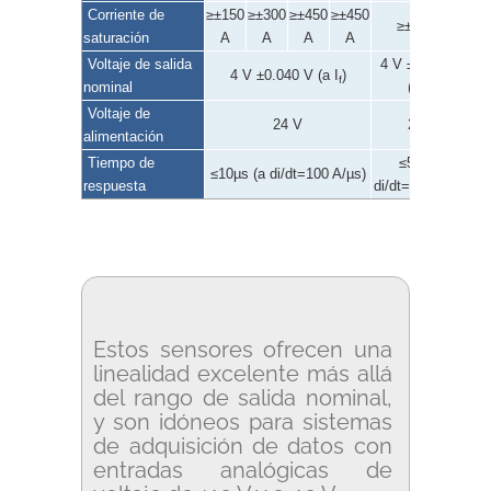
Corriente de
≥±150
≥±300
≥±450
≥±450
≥±I
x 3
f
saturación
A
A
A
A
Voltaje de salida
4 V ±0.040 V
4 V ±0.040 V (a I
)
f
nominal
(a I
)
f
Voltaje de
24 V
24 V
alimentación
Tiempo de
≤5µs (a
≤10µs (a di/dt=100 A/µs)
respuesta
di/dt=100 A/µs)
Estos sensores ofrecen una
linealidad excelente más allá
del rango de salida nominal,
y son idóneos para sistemas
de adquisición de datos con
entradas analógicas de